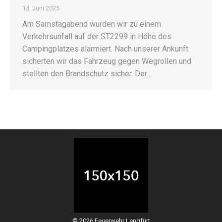
14. Juni 2025
Am Samstagabend wurden wir zu einem
Verkehrsunfall auf der ST2299 in Höhe des
Campingplatzes alarmiert. Nach unserer Ankunft
sicherten wir das Fahrzeug gegen Wegrollen und
stellten den Brandschutz sicher. Der…
© 2026 Feuerwehr Lengfurt