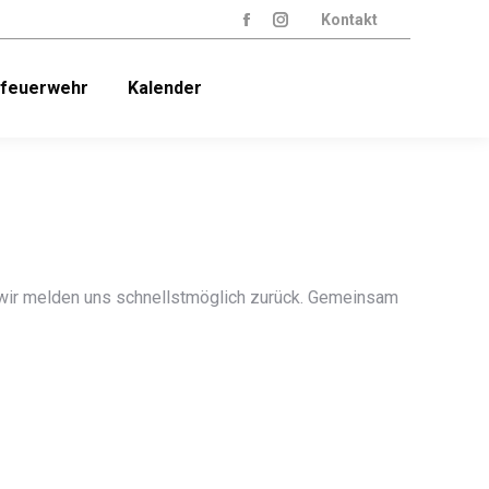
Kontakt
Facebook
Instagram
page
page
dfeuerwehr
Kalender
opens
opens
in
in
new
new
window
window
d wir melden uns schnellstmöglich zurück. Gemeinsam