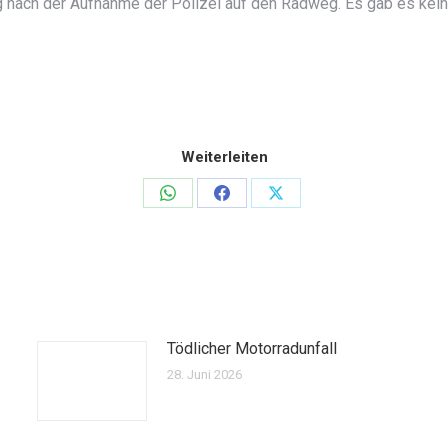
ug nach der Aufnahme der Polizei auf den Radweg. Es gab es ke
Weiterleiten
Teilen
Teilen
Teilen
auf
auf
auf
WhatsApp
Facebook
X
Tödlicher Motorradunfall
28. Juni 2026