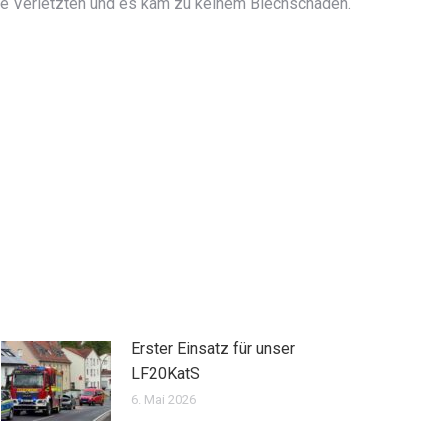
ine Verletzten und es kam zu keinem Blechschaden.
Erster Einsatz für unser
LF20KatS
6. Mai 2026