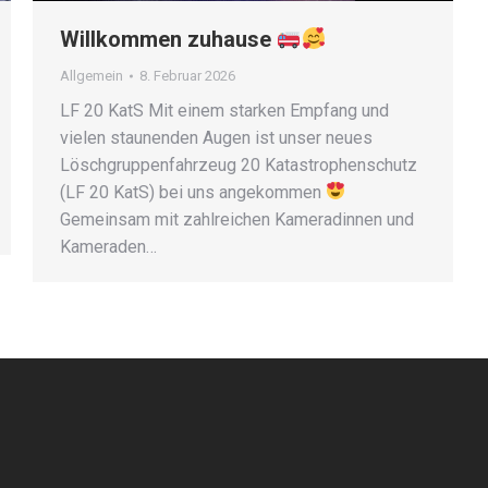
Willkommen zuhause
Allgemein
8. Februar 2026
LF 20 KatS Mit einem starken Empfang und
vielen staunenden Augen ist unser neues
Löschgruppenfahrzeug 20 Katastrophenschutz
(LF 20 KatS) bei uns angekommen
Gemeinsam mit zahlreichen Kameradinnen und
Kameraden…