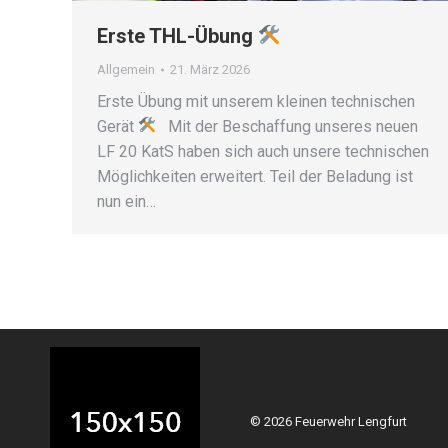
Erste THL-Übung
Allgemein
21. März 2026
Erste Übung mit unserem kleinen technischen
Gerät
Mit der Beschaffung unseres neuen
LF 20 KatS haben sich auch unsere technischen
Möglichkeiten erweitert. Teil der Beladung ist
nun ein…
© 2026 Feuerwehr Lengfurt