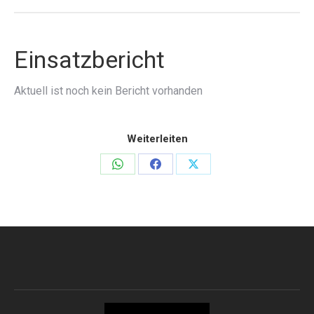
Einsatzbericht
Aktuell ist noch kein Bericht vorhanden
Weiterleiten
Teilen
Teilen
Teilen
auf
auf
auf
WhatsApp
Facebook
X