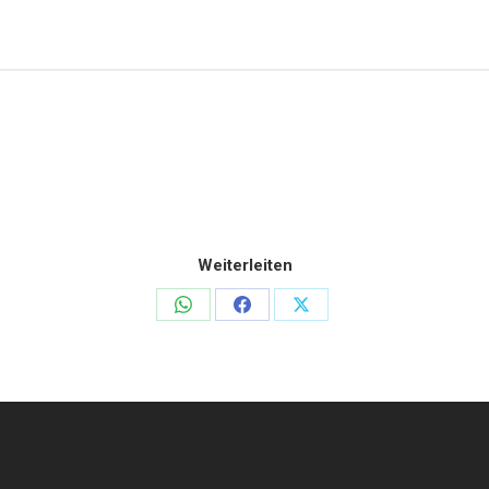
Weiterleiten
Teilen
Teilen
Teilen
auf
auf
auf
WhatsApp
Facebook
X