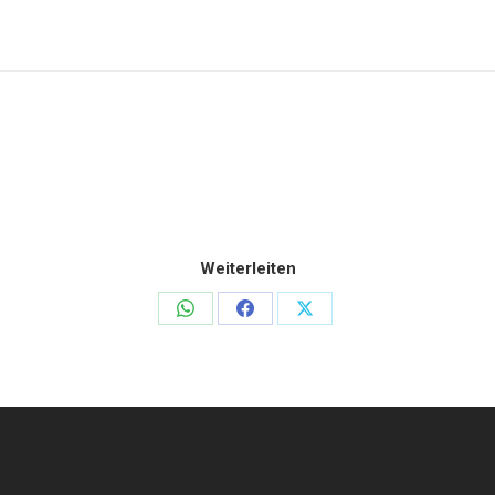
Weiterleiten
Teilen
Teilen
Teilen
auf
auf
auf
WhatsApp
Facebook
X