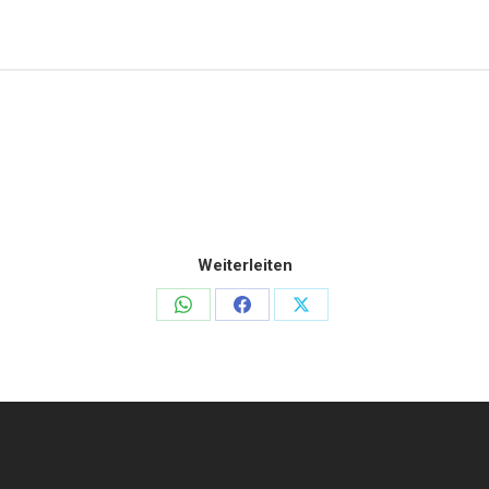
Weiterleiten
Teilen
Teilen
Teilen
auf
auf
auf
WhatsApp
Facebook
X