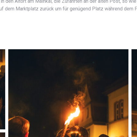
n den Altort am Mainkai, die Zufahrten an der alten Post, so wie 
r auf dem Marktplatz zurück um für genügend Platz während dem